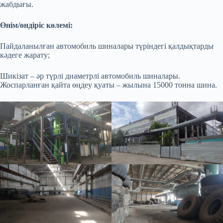
жабдығы.
Өнім/өндіріс көлемі:
Пайдаланылған автомобиль шиналары түріндегі қалдықтарды
кәдеге жарату;
Шикізат – әр түрлі диаметрлі автомобиль шиналары.
Жоспарланған қайта өңдеу қуаты – жылына 15000 тонна шина.