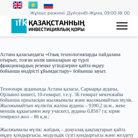
Жұмыс режимі: Дүйсенбі-Жұма, 09:00-18: 00
Астана қаласындағы «Озық технологияларды пайдалана
отырып, тозған көлік шиналарын әр түрлі
фракциялардың резеңке үгінділеріне қайта өңдеу
бойынша өндірісті ұйымдастыру» бойынша зауыт.
Технопарк ауданында Астана қаласы, Сарыарқа ауданы,
Орлыкөл көшесі, 10-ғимарат, т.е.ү. 3Б ғимарат мекенжайы
бойынша орналасқан жылжымалы және жылжымайтын мүлік.
Жылжымайтын мүліктің жалпы ауданы – 9390,2 ш.м., жеке
меншік құқығымен жер учаскесі, ауданы 0,8567 га; кірме
теміржол жол – 86 қ.м.;
Жылжымалы мүлік: жабдық – доңғалақ қақпақтарын қайта
өңдеу қондырғысы, модульдік сүзгі қондырғысы және желдету